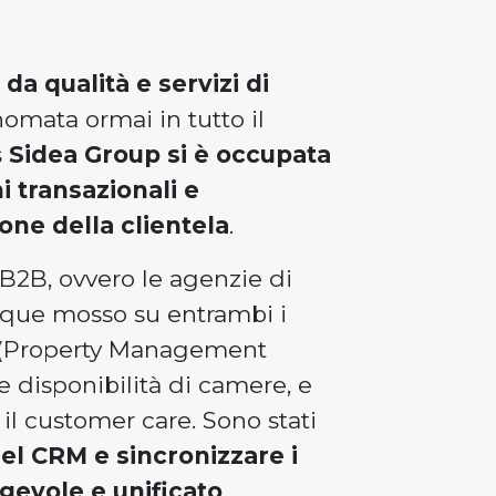
 da qualità e servizi di
nomata ormai in tutto il
s
Sidea Group si è occupata
i transazionali e
one della clientela
.
 B2B, ovvero le agenzie di
unque mosso su entrambi i
MS (Property Management
e disponibilità di camere, e
il customer care. Sono stati
nel CRM e sincronizzare i
gevole e unificato
.