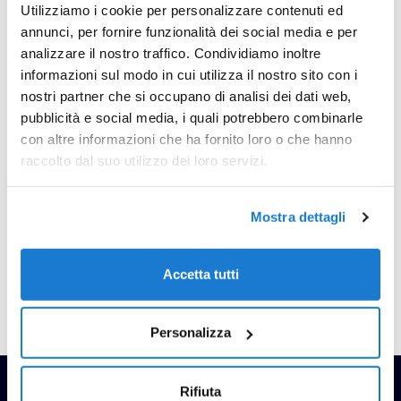
9001:2015 (IAF 33):
Utilizziamo i cookie per personalizzare contenuti ed
QUALITÀ NEI SERVIZI
annunci, per fornire funzionalità dei social media e per
PROFESSIONALI
analizzare il nostro traffico. Condividiamo inoltre
La nostra azienda adotta un
informazioni sul modo in cui utilizza il nostro sito con i
Sistema di Gestione per la Qualità
nostri partner che si occupano di analisi dei dati web,
certificato ISO 9001:2015 nel
pubblicità e social media, i quali potrebbero combinarle
settore IAF 33, a garanzia di processi
con altre informazioni che ha fornito loro o che hanno
efficaci, competenze qualificate e
raccolto dal suo utilizzo dei loro servizi.
servizi professionali erogati secondo
elevati standard di qualità e
affidabilità.
Mostra dettagli
UNI PDR 125:2022,
Accetta tutti
PARITÀ DI GENERE
Personalizza
Rifiuta
Iscriviti alla newsletter