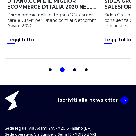
DITANO.COM È IL MIGLIOR
SIDEA GROU
ECOMMERCE D’ITALIA 2020 NELLA
SALESFORCE
CATEGORIA CUSTOMER CARE E
MONDO
Primo premio nella categoria “Customer
Sidea Group è l
CRM, PAROLA DI NETCOMM
care e CRM” per Ditano.com al Netcomm
consulenza di m
Award 2020.
che riesce a di
leader mondia
Marketing aut
Leggi tutto
Leggi tutto
Customer Succ
Iscriviti alla newsletter
Sede legale: Via Adami 2/A - 72015 Fasano (BR)
Sede operativa: Via Junipero Serra 19 - 70125 BARI