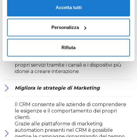
Accetta tutti
Fidelizza i tuoi clienti
Nel mercato odierno, i clienti si aspettano
Personalizza
un’offerta più personalizzata e che siano
quindi le aziende a conoscere cosa vogliono
senza che venga richiesto dal cliente stesso.
Rifiuta
É compito dell’azienda essere al passo con le
nuove esigenze di mercato promuovendo i
propri servizi tramite i canali e i dispositivi più
idonei a creare interazione.
Migliora le strategie di Marketing
Il CRM consente alle aziende di comprendere
le esigenze e il comportamento dei propri
clienti.
Grazie alle piattaforme di marketing
automation presenti nel CRM è possibile
gestire le campagne risparmiando del tempo