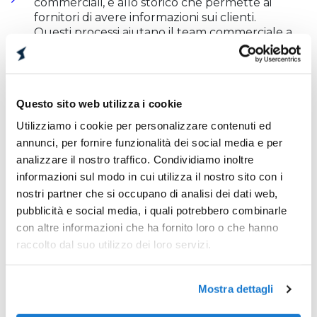
commerciali, e allo storico che permette ai
fornitori di avere informazioni sui clienti.
Questi processi aiutano il team commerciale a
concludere le trattative di vendita più
velocemente.
Reportistica personalizzata
Questo sito web utilizza i cookie
Utilizziamo i cookie per personalizzare contenuti ed
È importante che i dati presenti nel CRM siano
annunci, per fornire funzionalità dei social media e per
sempre revisionati per permettere a
analizzare il nostro traffico. Condividiamo inoltre
chiunque in azienda di poter accedere,
informazioni sul modo in cui utilizza il nostro sito con i
analizzare e rimanere sempre aggiornati.
nostri partner che si occupano di analisi dei dati web,
Grazie ai sistemi CRM le informazioni sui clienti
pubblicità e social media, i quali potrebbero combinarle
vengono integrate in strumenti in grado di
generare report.
con altre informazioni che ha fornito loro o che hanno
Per ogni attività di business leggere le
raccolto dal suo utilizzo dei loro servizi.
performance e i report è fondamentale per
valutare l’andamento delle vendite, il
raggiungimento degli obiettivi e il
Mostra dettagli
monitoraggio delle campagne.