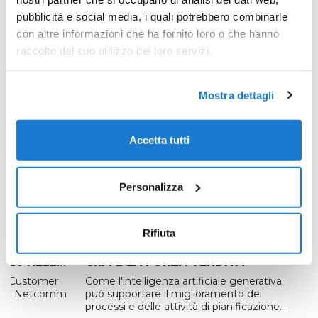
pubblicità e social media, i quali potrebbero combinarle
con altre informazioni che ha fornito loro o che hanno
raccolto dal suo utilizzo dei loro servizi.
Mostra dettagli
Accetta tutti
Personalizza
Focus On
Rifiuta
IOR
COME LA GENAI RIVOLUZIONERÀ IL
2020 NELLA
CRM E LA FORZA VENDITA
 CARE E
ia “Customer
Come l'intelligenza artificiale generativa
COMM
m al Netcomm
può supportare il miglioramento dei
processi e delle attività di pianificazione