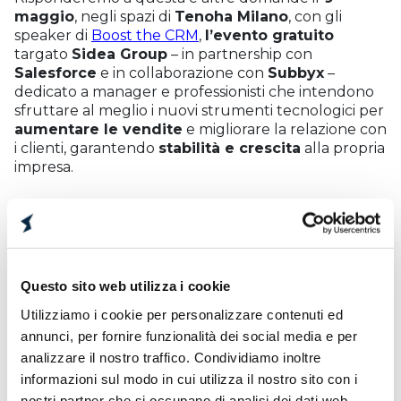
maggio
, negli spazi di
Tenoha Milano
, con gli
speaker di
Boost the CRM
,
l’evento gratuito
targato
Sidea Group
– in partnership con
Salesforce
e in collaborazione con
Subbyx
–
dedicato a manager e professionisti che intendono
sfruttare al meglio i nuovi strumenti tecnologici per
aumentare le vendite
e migliorare la relazione con
i clienti, garantendo
stabilità e crescita
alla propria
impresa.
I posti sono limitati, scopri il programma
completo dell’evento e registrati gratuitamente
qui
.
Questo sito web utilizza i cookie
Utilizziamo i cookie per personalizzare contenuti ed
annunci, per fornire funzionalità dei social media e per
analizzare il nostro traffico. Condividiamo inoltre
INSIGHT CORRELATI
informazioni sul modo in cui utilizza il nostro sito con i
nostri partner che si occupano di analisi dei dati web,