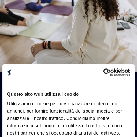
CON LE PERSONE
Questo sito web utilizza i cookie
PER IL BENESSERE
Utilizziamo i cookie per personalizzare contenuti ed
annunci, per fornire funzionalità dei social media e per
Per lavorare bene bisogna stare bene; crediamo sia
analizzare il nostro traffico. Condividiamo inoltre
fondamentale fare la nostra parte per dare alle
informazioni sul modo in cui utilizza il nostro sito con i
persone di Sidea Group lo spazio e gli strumenti per
nostri partner che si occupano di analisi dei dati web,
coltivare il proprio benessere fisico e mentale. Dalle