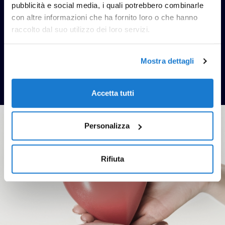
pubblicità e social media, i quali potrebbero combinarle
sessioni di yoga ai percorsi di coaching, fino alla
con altre informazioni che ha fornito loro o che hanno
modalità di lavoro ibrida che consente di poter
raccolto dal suo utilizzo dei loro servizi.
lavorare da casa (remote working) per buona parte
della settimana.
Mostra dettagli
Sidea Group nella classifica del Great Place to
Work
Accetta tutti
Personalizza
Rifiuta