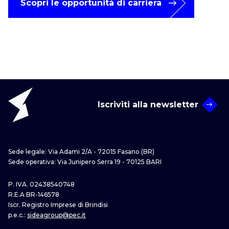
Scopri le opportunità di carriera
Iscriviti alla newsletter
Sede legale: Via Adami 2/A - 72015 Fasano (BR)
Sede operativa: Via Junipero Serra 19 - 70125 BARI
P. IVA. 02438540748
R.E.A BR-146578
Iscr. Registro Imprese di Brindisi
p.e.c.:
sideagroup@pec.it