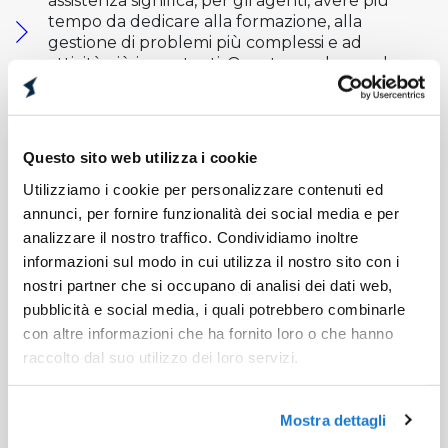
assistenza significa, per gli agenti, avere più
tempo da dedicare alla formazione, alla
gestione di problemi più complessi e ad
attività più importanti. Questo produce valore
per gli agenti e per l’azienda.
Riduzione dei costi
Questo sito web utilizza i cookie
Utilizziamo i cookie per personalizzare contenuti ed
L’approccio omnicanale fa risparmiare tempo
e costi. Le risorse liberate possono essere
annunci, per fornire funzionalità dei social media e per
investite su attività più redditizie, che
analizzare il nostro traffico. Condividiamo inoltre
contribuiscono a far crescere l’azienda.
informazioni sul modo in cui utilizza il nostro sito con i
nostri partner che si occupano di analisi dei dati web,
Differenziazione rispetto alla concorrenza
pubblicità e social media, i quali potrebbero combinarle
con altre informazioni che ha fornito loro o che hanno
raccolto dal suo utilizzo dei loro servizi.
Il servizio clienti omnicanale costituisce un
vantaggio competitivo rispetto ai concorrenti,
perché fornisce un’esperienza che aumenta
Mostra dettagli
la soddisfazione del cliente e migliora
l’immagine del brand.