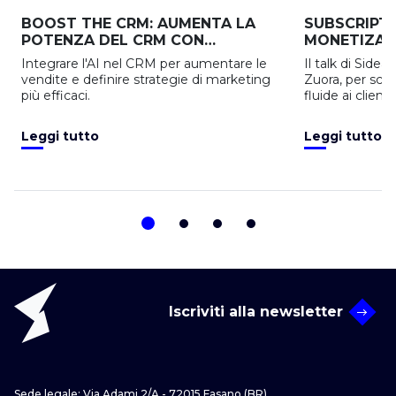
BOOST THE CRM: AUMENTA LA
SUBSCRIPT
POTENZA DEL CRM CON
MONETIZATI
L’INTELLIGENZA ARTIFICIALE
MODELLO DI
Integrare l'AI nel CRM per aumentare le
Il talk di Side
AUMENTARE 
vendite e definire strategie di marketing
Zuora, per sco
più efficaci.
fluide ai client
marketing e t
Leggi tutto
Leggi tutto
Iscriviti alla newsletter
Sede legale: Via Adami 2/A - 72015 Fasano (BR)