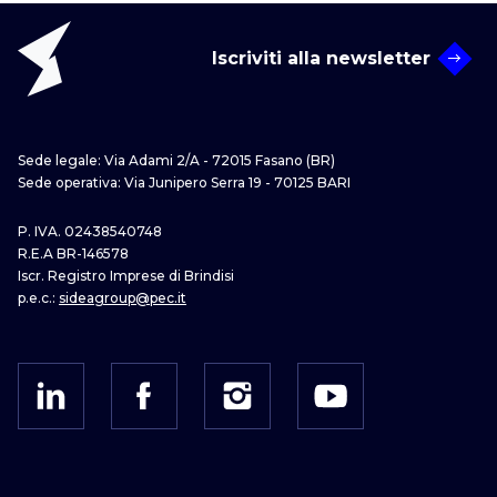
Iscriviti alla newsletter
Sede legale: Via Adami 2/A - 72015 Fasano (BR)
Sede operativa: Via Junipero Serra 19 - 70125 BARI
P. IVA. 02438540748
R.E.A BR-146578
Iscr. Registro Imprese di Brindisi
p.e.c.:
sideagroup@pec.it