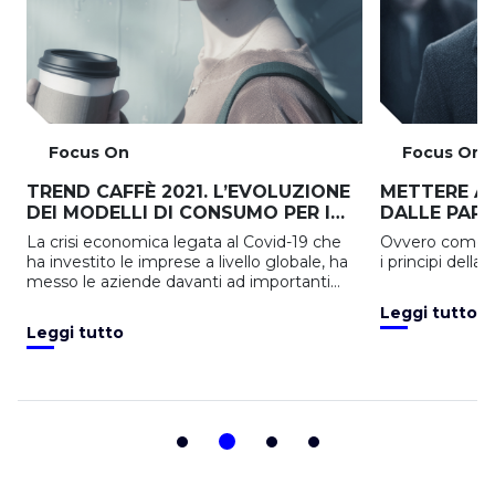
Focus On
Focus On
TREND CAFFÈ 2021. L’EVOLUZIONE
METTERE AL
DEI MODELLI DI CONSUMO PER I
DALLE PARO
PRODUTTORI
La crisi economica legata al Covid-19 che
Ovvero come st
ha investito le imprese a livello globale, ha
i principi del
messo le aziende davanti ad importanti
sfide strategiche accelerando l’evoluzione
Leggi tutto
digitale.
Leggi tutto