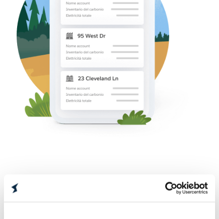
Incorporare gli obiettivi “net zero” nelle
strategie e nei modelli operativi.
Dimostra a clienti, dipendenti e investitori il tuo