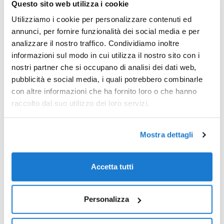
impegno in fatto di prassi sostenibili e riduzione
Questo sito web utilizza i cookie
delle emissioni di carbonio. Offri agli enti di controllo
Utilizziamo i cookie per personalizzare contenuti ed
una fotografia chiara dei tuoi consumi energetici.
annunci, per fornire funzionalità dei social media e per
Monitora le emissioni di carbonio e il consumo
analizzare il nostro traffico. Condividiamo inoltre
energetico con analisi all’avanguardia.
informazioni sul modo in cui utilizza il nostro sito con i
nostri partner che si occupano di analisi dei dati web,
pubblicità e social media, i quali potrebbero combinarle
con altre informazioni che ha fornito loro o che hanno
raccolto dal suo utilizzo dei loro servizi.
Mostra dettagli
Accetta tutti
Personalizza