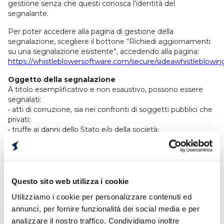
gestione senza che questi conosca l’identità del
segnalante.
Per poter accedere alla pagina di gestione della
segnalazione, scegliere il bottone “Richiedi aggiornamenti
su una segnalazione esistente”, accedendo alla pagina:
https://whistleblowersoftware.com/secure/sideawhistleblowin
Oggetto della segnalazione
A titolo esemplificativo e non esaustivo, possono essere
segnalati:
• atti di corruzione, sia nei confronti di soggetti pubblici che
privati;
• truffe ai danni dello Stato e/o della società;
• violazioni del sistema informatico;
• casi di frodi in commercio;
• reati societari;
• reati contro la persona (sfruttamento, schiavitù, ecc.)
• violazioni della normativa antinfortunistica;
Questo sito web utilizza i cookie
• violazioni della normativa ambientale;
Utilizziamo i cookie per personalizzare contenuti ed
• reati connessi alle transazioni finanziarie;
annunci, per fornire funzionalità dei social media e per
• atti di razzismo o xenofobia;
• violazioni di genere (molestie e/o violenze sul lavoro,
analizzare il nostro traffico. Condividiamo inoltre