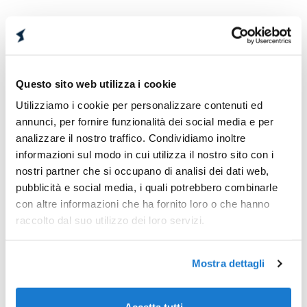
Questo sito web utilizza i cookie
Utilizziamo i cookie per personalizzare contenuti ed
GRAZIE PER LA TUA
annunci, per fornire funzionalità dei social media e per
RICHIESTA
analizzare il nostro traffico. Condividiamo inoltre
informazioni sul modo in cui utilizza il nostro sito con i
Abbiamo ricevuto le tue informazioni. Un
nostri partner che si occupano di analisi dei dati web,
pubblicità e social media, i quali potrebbero combinarle
nostro esperto ti contatterà presto per
con altre informazioni che ha fornito loro o che hanno
discutere insieme i prossimi passi.
raccolto dal suo utilizzo dei loro servizi.
Mostra dettagli
Torna al sito
Accetta tutti