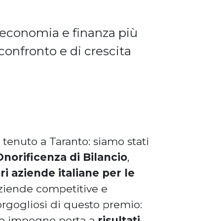
i economia e finanza più
onfronto e di crescita
 tenuto a Taranto: siamo stati
Onorificenza di Bilancio
,
ri aziende italiane per le
aziende competitive e
 orgogliosi di questo premio:
tro impegno porta a
risultati