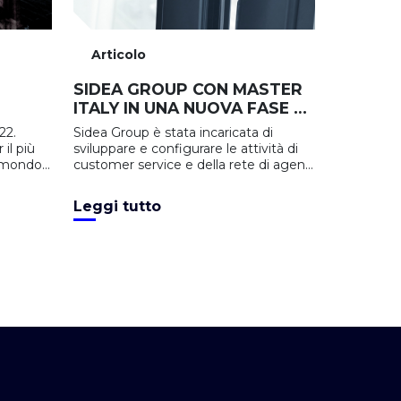
Articolo
SIDEA GROUP CON MASTER
ITALY IN UNA NUOVA FASE DI
CRESCITA E SVILUPPO
22.
Sidea Group è stata incaricata di
il più
sviluppare e configurare le attività di
 mondo:
customer service e della rete di agenti
in Italia e all'estero
Leggi tutto