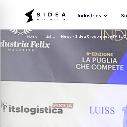
Industries
So
Home
Insights
News > Sidea Group riceve l’Alta On