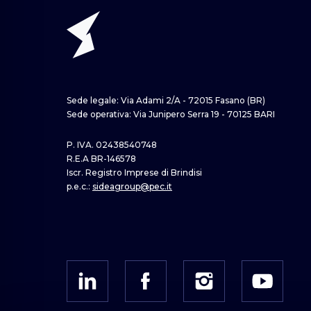
Sede legale: Via Adami 2/A - 72015 Fasano (BR)
Sede operativa: Via Junipero Serra 19 - 70125 BARI
P. IVA. 02438540748
R.E.A BR-146578
Iscr. Registro Imprese di Brindisi
p.e.c.:
sideagroup@pec.it