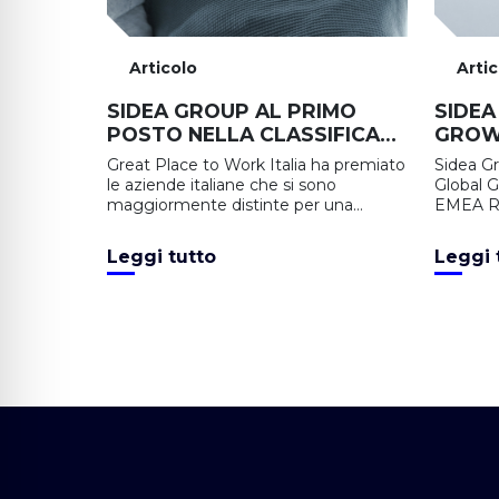
Articolo
Arti
SIDEA GROUP AL PRIMO
SIDEA
POSTO NELLA CLASSIFICA
GROW
DEL BEST WORKPLACES
YEAR 
Great Place to Work Italia ha premiato
Sidea G
FOR DIVERSITY, EQUITY &
OF TH
le aziende italiane che si sono
Global G
INCLUSION
maggiormente distinte per una
EMEA RS
cultura aziendale "inclusiva ed equa,
capace di dare a tutti i collaboratori la
Leggi tutto
Leggi 
possibilità di esprimersi al meglio":
Sidea Group è al primo posto