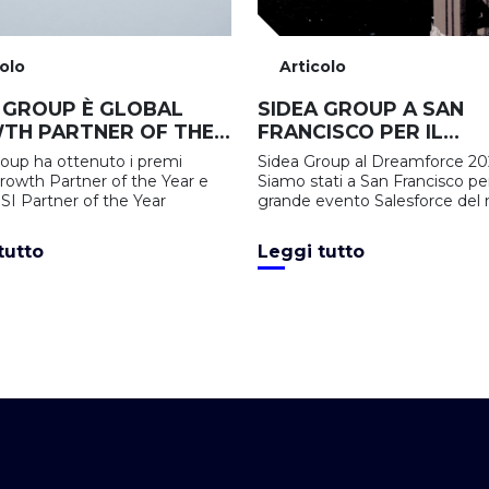
colo
Articolo
 GROUP È GLOBAL
SIDEA GROUP A SAN
TH PARTNER OF THE
FRANCISCO PER IL
E EMEA RSI PARTNER
DREAMFORCE 2022
roup ha ottenuto i premi
Sidea Group al Dreamforce 20
E YEAR
rowth Partner of the Year e
Siamo stati a San Francisco per 
I Partner of the Year
grande evento Salesforce del
ecco com'è andata.
tutto
Leggi tutto