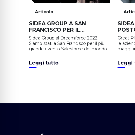
Articolo
Arti
SIDEA GROUP A SAN
SIDEA
FRANCISCO PER IL
POSTO
DREAMFORCE 2022
DEL 
Sidea Group al Dreamforce 2022.
Great Pl
FOR D
Siamo stati a San Francisco per il più
le azien
INCLU
grande evento Salesforce del mondo:
maggior
ecco com'è andata.
cultura 
capace di
Leggi tutto
Leggi 
possibili
Sidea Gr