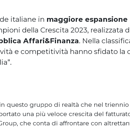
de italiane in
maggiore espansione
mpioni della Crescita 2023, realizzata da
bblica Affari&Finanza
. Nella classif
tività e competitività hanno sfidato la 
ia”.
n questo gruppo di realtà che nel trienni
iportato una più veloce crescita del fatturat
ea Group, che conta di affrontare con altrett