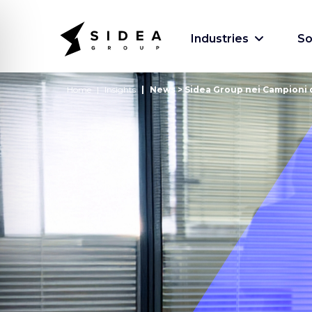
Industries
So
Home
Insights
News > Sidea Group nei Campioni d