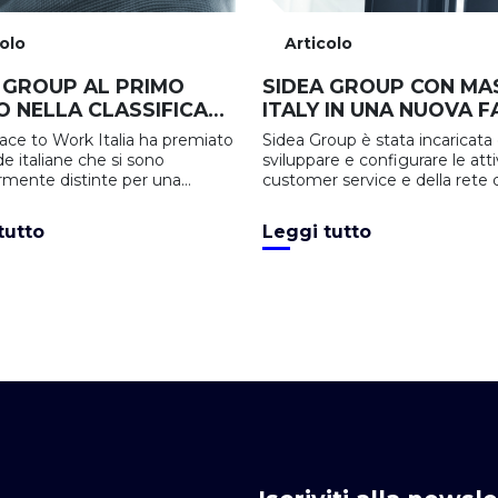
colo
Articolo
 GROUP AL PRIMO
SIDEA GROUP CON MA
 NELLA CLASSIFICA
ITALY IN UNA NUOVA F
BEST WORKPLACES
CRESCITA E SVILUPPO
ace to Work Italia ha premiato
Sidea Group è stata incaricata 
IVERSITY, EQUITY &
de italiane che si sono
sviluppare e configurare le atti
SION
mente distinte per una
customer service e della rete 
aziendale "inclusiva ed equa,
in Italia e all'estero
 dare a tutti i collaboratori la
tutto
Leggi tutto
tà di esprimersi al meglio":
oup è al primo posto