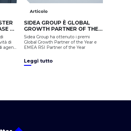
Articolo
STER
SIDEA GROUP È GLOBAL
ASE DI
GROWTH PARTNER OF THE
YEAR E EMEA RSI PARTNER
di
Sidea Group ha ottenuto i premi
OF THE YEAR
vità di
Global Growth Partner of the Year e
di agenti
EMEA RSI Partner of the Year
Leggi tutto