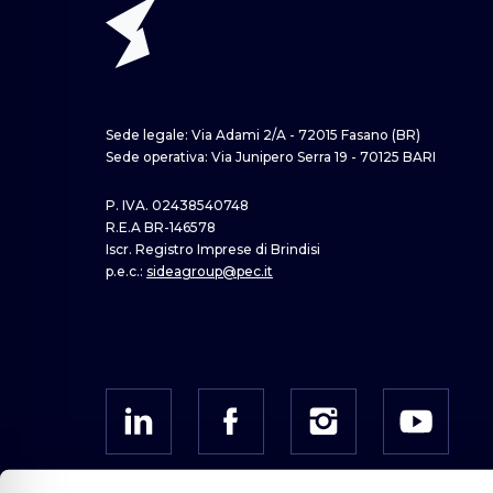
Sede legale: Via Adami 2/A - 72015 Fasano (BR)
Sede operativa: Via Junipero Serra 19 - 70125 BARI
P. IVA. 02438540748
R.E.A BR-146578
Iscr. Registro Imprese di Brindisi
p.e.c.:
sideagroup@pec.it