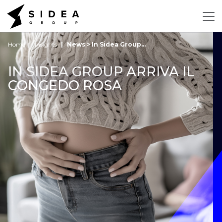
Home
Insights
News > In Sidea Group...
IN SIDEA GROUP ARRIVA IL
CONGEDO ROSA