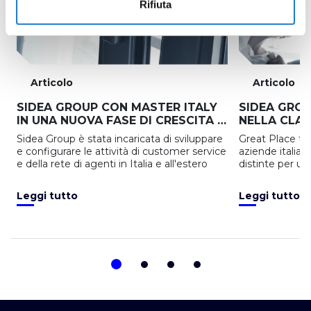
Rifiuta
Articolo
Articolo
SIDEA GROUP CON MASTER ITALY
SIDEA GRO
IN UNA NUOVA FASE DI CRESCITA E
NELLA CLAS
SVILUPPO
WORKPLACES
Sidea Group è stata incaricata di sviluppare
Great Place to 
EQUITY & I
e configurare le attività di customer service
aziende italia
e della rete di agenti in Italia e all'estero
distinte per un
ed equa, capace
collaboratori la
Leggi tutto
Leggi tutto
meglio": Sidea