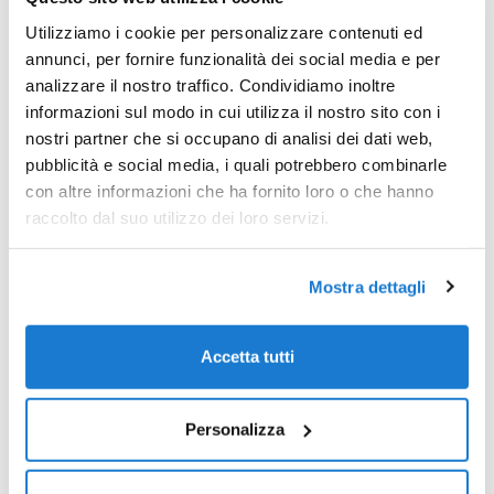
in Italia decidano di dedicare la giusta attenzione
Utilizziamo i cookie per personalizzare contenuti ed
alle esigenze di lavoratrici e lavoratori, e che sempre
più si impari a calcolare il profitto non solo in termini
annunci, per fornire funzionalità dei social media e per
economici ma anche in termini di benessere
analizzare il nostro traffico. Condividiamo inoltre
all’interno dell’azienda.
informazioni sul modo in cui utilizza il nostro sito con i
nostri partner che si occupano di analisi dei dati web,
pubblicità e social media, i quali potrebbero combinarle
con altre informazioni che ha fornito loro o che hanno
raccolto dal suo utilizzo dei loro servizi.
INSIGHT CORRELATI
Mostra dettagli
Accetta tutti
Personalizza