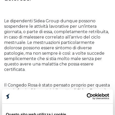
Le dipendenti Sidea Group dunque possono
sospendere le attività lavorative per un’intera
giornata, o parte di essa, completamente retribuita,
in caso di malessere correlato all’arrivo del ciclo
mestruale. Le mestruazioni particolarmente
dolorose possono essere sintomo di diverse
patologie, ma non sempre è così: a volte succede
semplicemente che si stia molto male senza per
questo avere una malattia che possa essere
certificata.
Il Congedo Rosa è stato pensato proprio per questa
ampia fascia di lavoratrici; il motto di Sidea Group è
Con le persone, per le persone: e proprio grazie al
dialogo costante con le persone, nascono iniziative
per le persone come il Congedo Rosa. L’augurio di
tutto il team Sidea Group è che sempre più aziende
Questo sito web utilizza i cookie