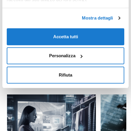
cliente, al centro di tutto.
La piattaforma CRM consente di automatizzare la
raccolta delle informazioni, di analizzarle con l’aiuto
Mostra dettagli
dell’intelligenza artificiale e di avere una visione
unica e in tempo reale di tutte le performance. Così
è tutto connesso. Marketing, vendite, e-commerce,
Accetta tutti
servizio clienti, IT. Tutto in un unico approccio.
Personalizza
Rifiuta
INSIGHT CORRELATI