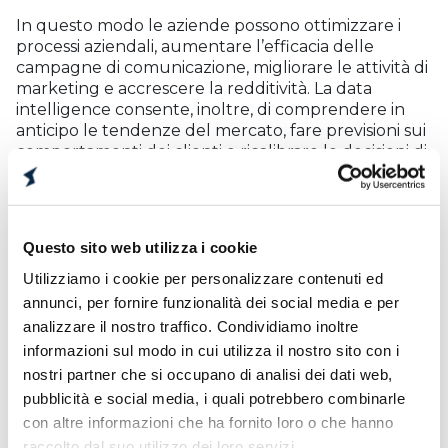
In questo modo le aziende possono ottimizzare i
processi aziendali, aumentare l’efficacia delle
campagne di comunicazione, migliorare le attività di
marketing e accrescere la redditività. La data
intelligence consente, inoltre, di comprendere in
anticipo le tendenze del mercato, fare previsioni sui
comportamenti dei clienti e ricalibrare le decisioni di
business.
Questo sito web utilizza i cookie
SIDEA GROUP E SALESFORCE:
Utilizziamo i cookie per personalizzare contenuti ed
STRATEGIA E SOLUZIONI
annunci, per fornire funzionalità dei social media e per
analizzare il nostro traffico. Condividiamo inoltre
Se I dati sono la chiave, lo strumento per aprirsi a
informazioni sul modo in cui utilizza il nostro sito con i
tutte queste opportunità è la piattaforma crm di
nostri partner che si occupano di analisi dei dati web,
salesforce. Grazie al supporto dei consulenti di sidea
pubblicità e social media, i quali potrebbero combinarle
group, le aziende hanno la possibilità di fare un
con altre informazioni che ha fornito loro o che hanno
salto di qualità e mettere realmente I dati, e il
raccolto dal suo utilizzo dei loro servizi.