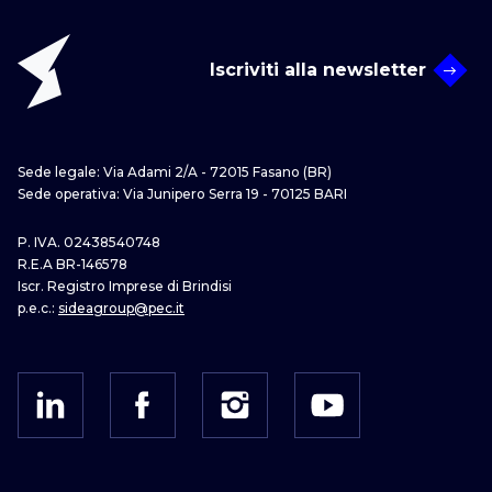
Iscriviti alla newsletter
Sede legale: Via Adami 2/A - 72015 Fasano (BR)
Sede operativa: Via Junipero Serra 19 - 70125 BARI
P. IVA. 02438540748
R.E.A BR-146578
Iscr. Registro Imprese di Brindisi
p.e.c.:
sideagroup@pec.it