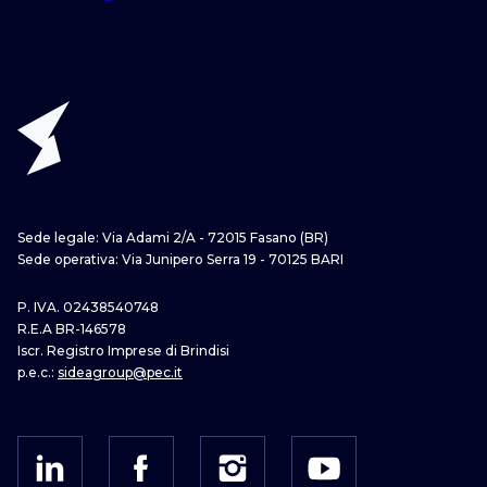
Sede legale: Via Adami 2/A - 72015 Fasano (BR)
Sede operativa: Via Junipero Serra 19 - 70125 BARI
P. IVA. 02438540748
R.E.A BR-146578
Iscr. Registro Imprese di Brindisi
p.e.c.:
sideagroup@pec.it