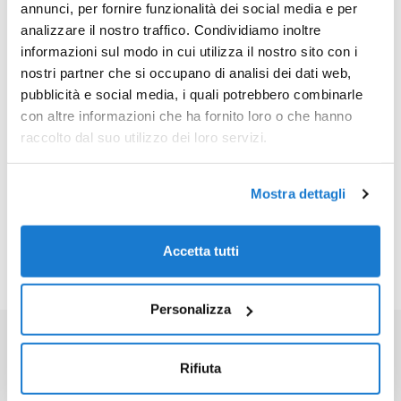
del tuo sito
annunci, per fornire funzionalità dei social media e per
analizzare il nostro traffico. Condividiamo inoltre
informazioni sul modo in cui utilizza il nostro sito con i
nostri partner che si occupano di analisi dei dati web,
HEATMAP
pubblicità e social media, i quali potrebbero combinarle
con altre informazioni che ha fornito loro o che hanno
raccolto dal suo utilizzo dei loro servizi.
PROBLEMI CRITICI
Mostra dettagli
PIANO D'AZIONE
Accetta tutti
Personalizza
Rifiuta
COME RICHIEDERE L’AUDIT